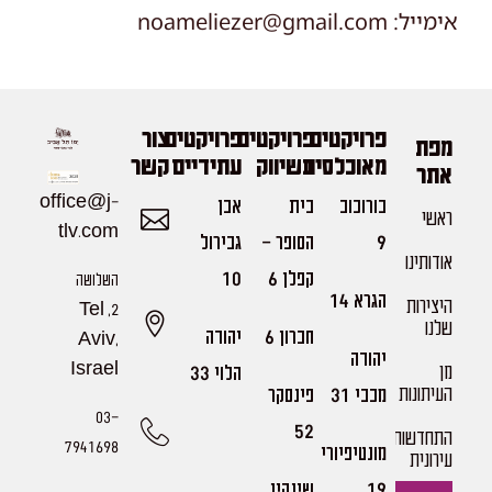
אימייל: noameliezer@gmail.com
פרויקטים
פרויקטים
פרויקטים
צור
מפת
מאוכלסים
בשיווק
עתידיים
קשר
אתר
office@j-
בורוכוב
בית
אבן
ראשי
tlv.com
9
הסופר -
גבירול
אודותינו
קפלן 6
10
השלושה
הגרא 14
היצירות
2, Tel
שלנו​
חברון 6
יהודה
Aviv,
יהודה
מן
Israel
הלוי 33
העיתונות
מכבי 31
פינסקר
03-
52
התחדשות
7941698
מונטיפיורי
עירונית
19
שינקין