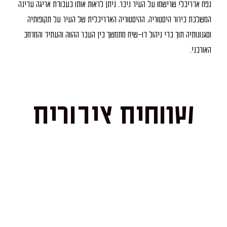
נפח אדריכלי שרישמו על העיר ניכר. ניתן לראות אותו כעבודת אריגה עדינה
המשלבת בירור היסטוריה. ההיסטוריה האדריכלית של העיר על תקופותיה
וסגנונותיה תוך כדי ניהול דו-שיח מתמשך בין העבר ההווה והעתיד והמרחב
האורבני.
שטחים ציבורים
על עיצוב החללים הציבוריים בפרוייקט אמונה
האדריכלית האייקונית דנה אוברזון.
סגנון יפהפה, ייחודי ושונה מכל מבנה אחר בתל אביב.
כזה שלא רואים בכל יום.