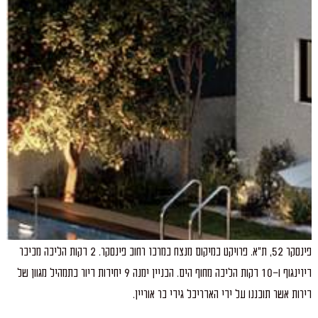
פינסקר 52, ת"א. פרויקט במיקום מנצח במרכז רחוב פינסקר. 2 דקות הליכה מכיכר
דיזינגוף ו-10 דקות הליכה מחוף הים. הבניין ימנה 9 יחידות דיור בתמהיל מגוון של
דירות אשר תוכננו על ידי האדריכל גידי בר אוריין.