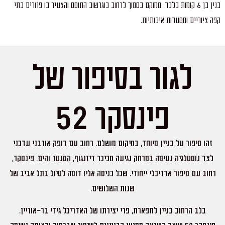
בנין בן 6 קומות בלבד. ממוקם בסמוך לרחוב בוגרשוב התוסס והצעיר בו פזורים בתי
קפה ציוריים ומסעדות איכותיות.
לגור בסיפור של
פינסקר 52
זהו סיפור על בניין מיוחד, במיקום מושלם. רחוב עם דופק אורבני עדכני
לצד נוסטלגיה נעימה במרחק נגיעה מכיכר דיזנגוף, הסנטר והים. פינסקר,
רחוב עם סיפור אדריכלי ייחודי. שכל כניסה אליו דומה לטיול בתל אביב של
שנות השלושים.
בלב הרחוב בניין לתפארת, פרי יצירתו של האדריכל גידי בר-אוריין.
פינסקר 52 שואב השראה ממגוון הבניינים לשימור שברחוב ובאותה נשימה