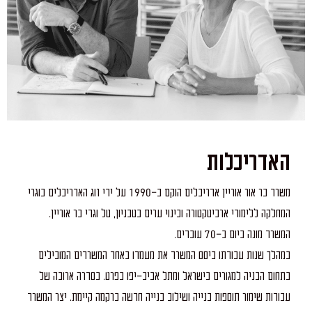
האדריכלות
משרד בר אור אוריין אדריכלים הוקם ב-1990 על ידי זוג האדריכלים בוגרי
המחלקה ללימודי ארכיטקטורה ובינוי ערים בטכניון, טל וגדי בר אוריין.
המשרד מונה כיום כ-70 עובדים.
‏במהלך שנות עבודתו ביסס המשרד את מעמדו כאחד המשרדים המובילים
בתחום הבניה למגורים בישראל ומתל אביב-יפו בפרט. בסדרה ארוכה של
עבודות שימור תוספות בנייה ושילוב בנייה חדשה ברקמה קיימת. יצר המשרד