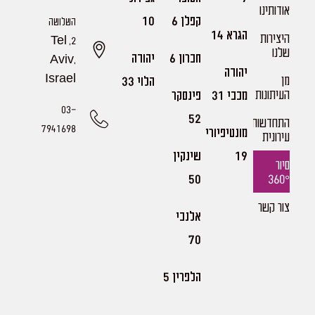
אודותינו
קפלן 6
10
השלושה
הגרא 14
היצירות
2, Tel
שלנו​
חברון 6
יהודה
Aviv,
יהודה
מן
Israel
הלוי 33
העיתונות
מכבי 31
פינסקר
03-
52
התחדשות
7941698
מונטיפיורי
עירונית
19
שינקין
סיור
360°
50
צור קשר
אלנבי
70
הלפרין 5