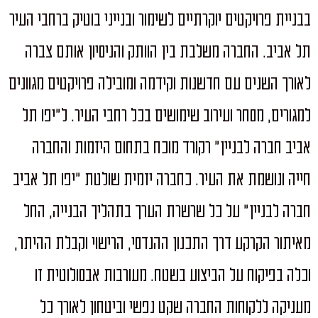
בבניית פרויקטים יוקרתיים לשימור ובנייני בוטיק ברחבי העיר
תל אביב. החברה משלבת בין הוותק והניסיון אותם צברה
לאורך השנים עם חדשנות וקידמה ומובילה פרויקטים מגוונים
למגורים, מסחר ועירוב שימושים בכל רחבי העיר. ל"יפו תל
אביב חברה לבניין" רקורד מוכח בתחום היזמות והחברה
חייה ונושמת את העיר. כחברה יזמית שולטת "יפו תל אביב
חברה לבניין" על כל שרשרת הערך בתהליך הבנייה, החל
מאיתור הקרקע דרך התכנון ההנדסי, הרישוי וקבלת ההיתר,
וכלה בפיקוח על הביצוע בשטח. מעורבות אבסולוטית זו
מעניקה ללקוחות החברה שקט נפשי וביטחון לאורך כל