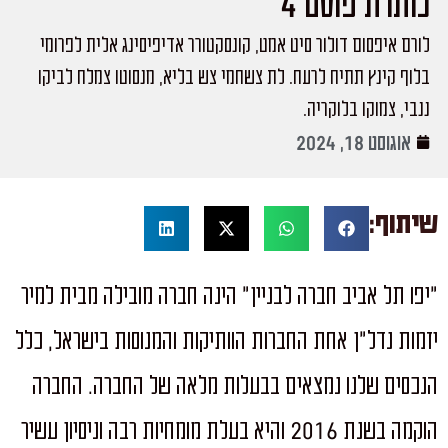
כותרת פוסט 4
לורם איפסום דולור סיט אמט, קונסקטורר אדיפיסינג אלית לפרומי
בלוף קינץ תתיח לרעח. לת צשחמי צש בליא, מנסוטו צמלח לביקו
ננבי, צמוקו בלוקריה.
אוגוסט 18, 2024
שיתוף:
"יפו תל אביב חברה לבניין" הינה חברה מובילה מבית למיר
יזמות נדל"ן אחת החברות הוותיקות והמנוסות בישראל, כלל
הנכסים שלנו נמצאים בבעלות מלאה של החברה. החברה
הוקמה בשנת 2016 והיא בעלת מומחיות רבה וניסיון עשיר