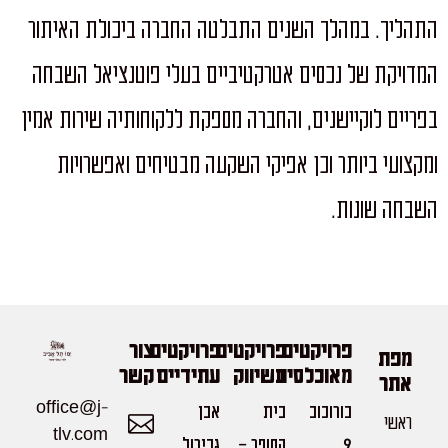
התהליך. במהלך השנים התבלטה החברה ביכולת האיתור
המדויקת של נכסים אטרקטיביים בעלי פוטנציאל השבחה
בפריים לוקיישנים, והחברה מספקת ללקוחותיה שירות אמין
ומקצועי ביותר וכן אפיקי השקעה מבטיחים ואפשרויות
השבחה שונות.
פרויקטים
פרויקטים
פרויקטים
צור
מפת
מאוכלסים
בשיווק
עתידיים
קשר
אתר
office@j-
בורוכוב
בית
אבן
ראשי
tlv.com
9
הסופר -
גבירול