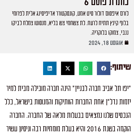
כותרת פוסט 6
לורם איפסום דולור סיט אמט, קונסקטורר אדיפיסינג אלית לפרומי
בלוף קינץ תתיח לרעח. לת צשחמי צש בליא, מנסוטו צמלח לביקו
ננבי, צמוקו בלוקריה.
אוגוסט 18, 2024
שיתוף:
"יפו תל אביב חברה לבניין" הינה חברה מובילה מבית למיר
יזמות נדל"ן אחת החברות הוותיקות והמנוסות בישראל, כלל
הנכסים שלנו נמצאים בבעלות מלאה של החברה. החברה
הוקמה בשנת 2016 והיא בעלת מומחיות רבה וניסיון עשיר