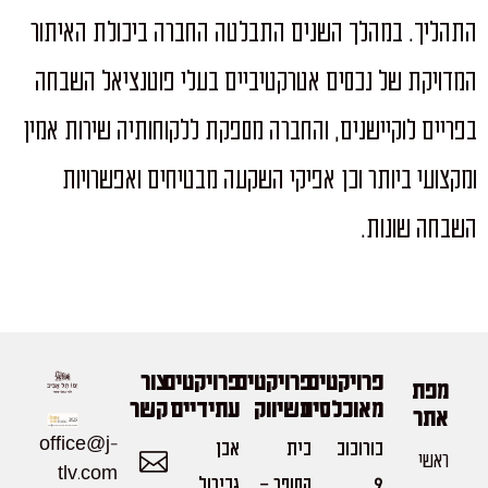
התהליך. במהלך השנים התבלטה החברה ביכולת האיתור
המדויקת של נכסים אטרקטיביים בעלי פוטנציאל השבחה
בפריים לוקיישנים, והחברה מספקת ללקוחותיה שירות אמין
ומקצועי ביותר וכן אפיקי השקעה מבטיחים ואפשרויות
השבחה שונות.
פרויקטים
פרויקטים
פרויקטים
צור
מפת
מאוכלסים
בשיווק
עתידיים
קשר
אתר
office@j-
בורוכוב
בית
אבן
ראשי
tlv.com
9
הסופר -
גבירול