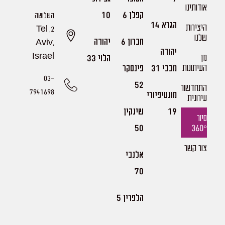
אודותינו
קפלן 6
10
השלושה
הגרא 14
היצירות
2, Tel
שלנו​
חברון 6
יהודה
Aviv,
יהודה
מן
Israel
הלוי 33
העיתונות
מכבי 31
פינסקר
03-
52
התחדשות
7941698
מונטיפיורי
עירונית
19
שינקין
סיור
360°
50
צור קשר
אלנבי
70
הלפרין 5