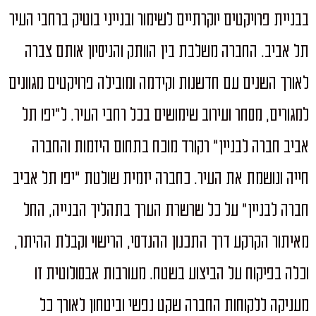
בבניית פרויקטים יוקרתיים לשימור ובנייני בוטיק ברחבי העיר
תל אביב. החברה משלבת בין הוותק והניסיון אותם צברה
לאורך השנים עם חדשנות וקידמה ומובילה פרויקטים מגוונים
למגורים, מסחר ועירוב שימושים בכל רחבי העיר. ל"יפו תל
אביב חברה לבניין" רקורד מוכח בתחום היזמות והחברה
חייה ונושמת את העיר. כחברה יזמית שולטת "יפו תל אביב
חברה לבניין" על כל שרשרת הערך בתהליך הבנייה, החל
מאיתור הקרקע דרך התכנון ההנדסי, הרישוי וקבלת ההיתר,
וכלה בפיקוח על הביצוע בשטח. מעורבות אבסולוטית זו
מעניקה ללקוחות החברה שקט נפשי וביטחון לאורך כל