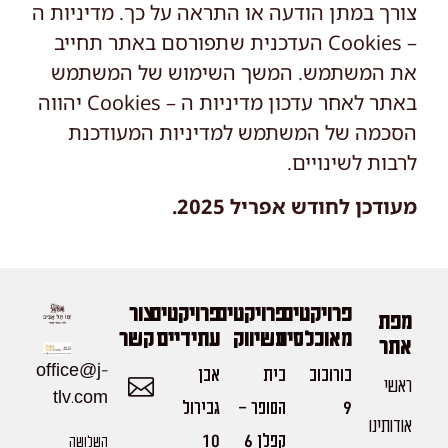
צורך במתן הודעה או התראה על כך. מדיניות ה
– Cookies העדכנית שתפורסם באתר תחייב
את המשתמש. המשך השימוש של המשתמש
באתר לאחר עדכון מדיניות ה – Cookies יהווה
הסכמה של המשתמש למדיניות המעודכנת
לרבות לשינויים.
מעודכן לחודש אפריל 2025.
פרויקטים
פרויקטים
פרויקטים
צור
מפת
מאוכלסים
בשיווק
עתידיים
קשר
אתר
office@j-
בורוכוב
בית
אבן
ראשי
tlv.com
9
הסופר -
גבירול
אודותינו
קפלן 6
10
השלושה