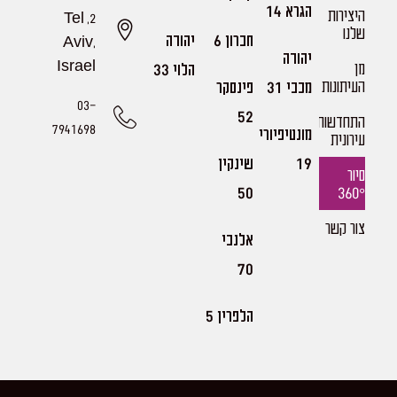
הגרא 14
היצירות
2, Tel
שלנו​
חברון 6
יהודה
Aviv,
יהודה
מן
Israel
הלוי 33
העיתונות
מכבי 31
פינסקר
03-
52
התחדשות
7941698
מונטיפיורי
עירונית
19
שינקין
סיור
360°
50
צור קשר
אלנבי
70
הלפרין 5