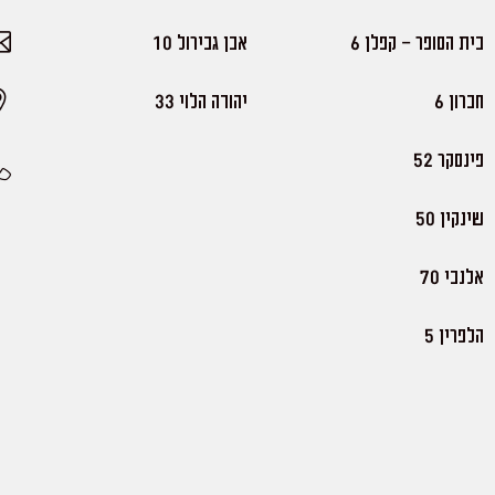
בית הסופר - קפלן 6
אבן גבירול 10
חברון 6
יהודה הלוי 33
פינסקר 52
שינקין 50
אלנבי 70
הלפרין 5