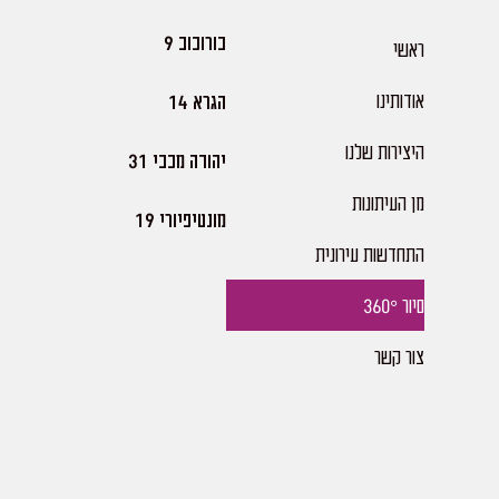
בורוכוב 9
ראשי
אודותינו
הגרא 14
היצירות שלנו​
יהודה מכבי 31
מן העיתונות
מונטיפיורי 19
התחדשות עירונית
סיור 360°
צור קשר