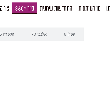
ו​
מן העיתונות
התחדשות עירונית
סיור 360°
צור ק
ינסקר 52
קפלן 6
אלנבי 70
הלפרין 5