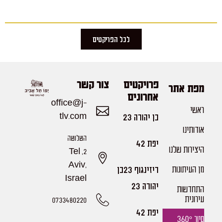
לכל הפריקטים
פרויקטים
צור קשר
מפת אתר
אחרונים
office@j-
ראשי
בן יהודה 23
tlv.com
אודותינו
השלושה
יפת 42
היצירות שלנו​
2, Tel
Aviv,
מן העיתונות
דיזינגוף 23בן
Israel
יהודה 23
התחדשות
עירונית
0733480220
יפת 42
סיור 360°