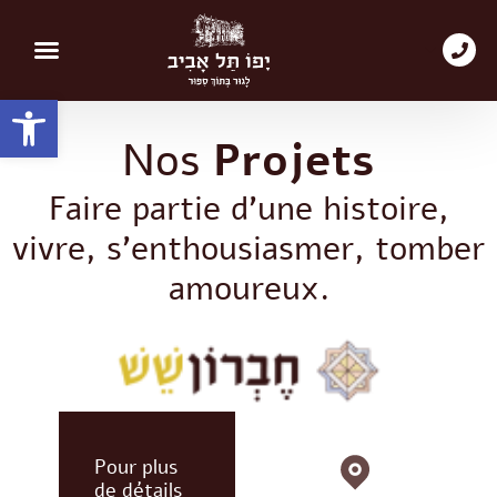
About us
Our Projects
Contact us
Ouvrir la barre d’outils
Nos
Projets
Faire partie d’une histoire,
vivre, s’enthousiasmer, tomber
amoureux.
Pour plus
de détails