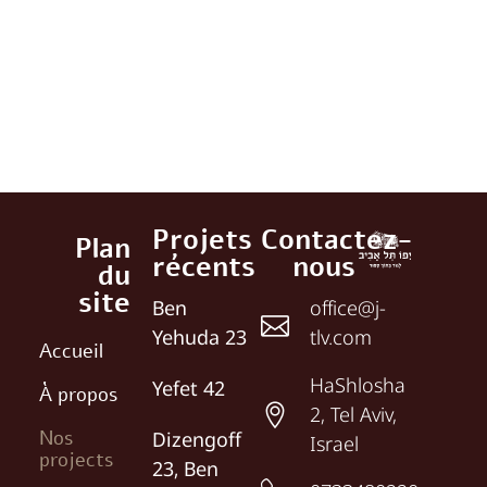
Projets
Contactez-
Plan
récents
nous
du
site
Ben
office@j-
Yehuda 23
tlv.com
Accueil
HaShlosha
Yefet 42
À propos
2, Tel Aviv,
Nos
Dizengoff
Israel
projects
23, Ben