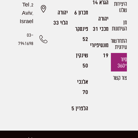
הגרא 14
היצירות
2, Tel
שלנו​
חברון 6
יהודה
Aviv,
יהודה
מן
Israel
הלוי 33
העיתונות
מכבי 31
פינסקר
03-
52
התחדשות
7941698
מונטיפיורי
עירונית
19
שינקין
סיור
360°
50
צור קשר
אלנבי
70
הלפרין 5