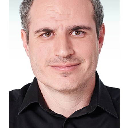
בני כץ
עמי, מביא עימו 40 שנות ניסיון, הוא קבלן בניין במקצועו ומוביל כיום את
כל הפרויקטים של החברה ומלווה אותם יום-יום בשטח. לעמי ניסיון
בבנייה פרטית וציבורית, הכוללת מרכזים לוגיסטיים, מסחריים, בנייה רוויה
ובתים פרטיים הפרוסים בכל רחבי הארץ. העבודה בתל אביב של ימינו
דורשת חדות, מהירות והקפדה ולעמי יש בדיוק את התכונות האלו. גם
היום, עולם הבנייה מהווה עבורו חלום ילדות שמתגשם ומבחינתו כל
פרויקט מרגש כמו הראשון.