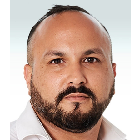
צורי סעדה
עמי, מביא עימו 40 שנות ניסיון, הוא קבלן בניין במקצועו ומוביל כיום את
כל הפרויקטים של החברה ומלווה אותם יום-יום בשטח. לעמי ניסיון
בבנייה פרטית וציבורית, הכוללת מרכזים לוגיסטיים, מסחריים, בנייה רוויה
ובתים פרטיים הפרוסים בכל רחבי הארץ. העבודה בתל אביב של ימינו
דורשת חדות, מהירות והקפדה ולעמי יש בדיוק את התכונות האלו. גם
היום, עולם הבנייה מהווה עבורו חלום ילדות שמתגשם ומבחינתו כל
פרויקט מרגש כמו הראשון.