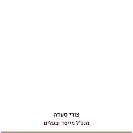
צורי סעדה
עמי, מביא עימו 40 שנות ניסיון, הוא קבלן בניין במקצועו
ומוביל כיום את כל הפרויקטים של החברה ומלווה אותם
יום-יום בשטח. לעמי ניסיון בבנייה פרטית וציבורית, הכוללת
מרכזים לוגיסטיים, מסחריים, בנייה רוויה ובתים פרטיים
הפרוסים בכל רחבי הארץ. העבודה בתל אביב של ימינו דורשת
חדות, מהירות והקפדה ולעמי יש בדיוק את התכונות האלו. גם
היום, עולם הבנייה מהווה עבורו חלום ילדות שמתגשם
ומבחינתו כל פרויקט מרגש כמו הראשון.
צורי סעדה
מנכ"ל מייסד ובעלים