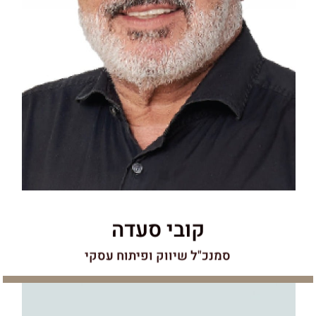
כל הפרויקטים של החברה ומלווה אותם יום-יום בשטח. לעמי ניסיון
בבנייה פרטית וציבורית, הכוללת מרכזים לוגיסטיים, מסחריים, בנייה רוויה
ובתים פרטיים הפרוסים בכל רחבי הארץ. העבודה בתל אביב של ימינו
דורשת חדות, מהירות והקפדה ולעמי יש בדיוק את התכונות האלו. גם
היום, עולם הבנייה מהווה עבורו חלום ילדות שמתגשם ומבחינתו כל
פרויקט מרגש כמו הראשון.
קובי סעדה
סמנכ"ל שיווק ופיתוח עסקי