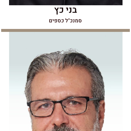
בני כץ
סמנכ"ל כספים
קובי סעדה
עמי, מביא עימו 40 שנות ניסיון, הוא קבלן בניין במקצועו ומוביל כיום את