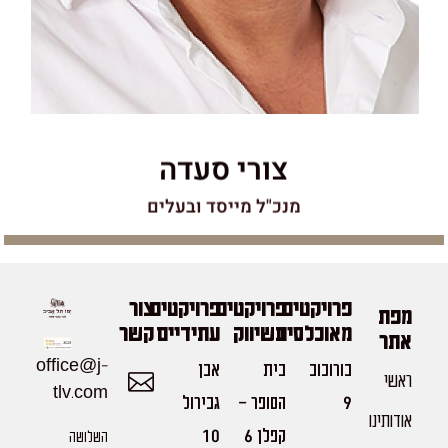
צורי סעדה
מנכ"ל מייסד ובעלים
פרויקטים
פרויקטים
פרויקטים
צור
מפת
מאוכלסים
בשיווק
עתידיים
קשר
אתר
office@j-
בורוכוב
בית
אבן
ראשי
tlv.com
9
הסופר -
גבירול
אודותינו
קפלן 6
10
השלושה