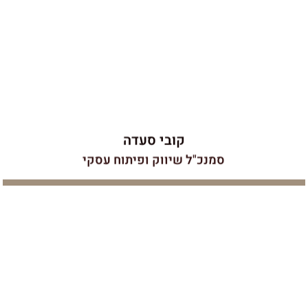
היום, עולם הבנייה מהווה עבורו חלום ילדות שמתגשם
ומבחינתו כל פרויקט מרגש כמו הראשון.
קובי סעדה
סמנכ"ל שיווק ופיתוח עסקי