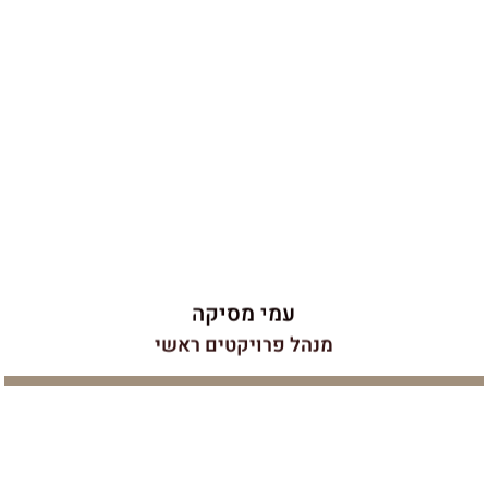
ומוביל כיום את כל הפרויקטים של החברה ומלווה אותם
יום-יום בשטח. לעמי ניסיון בבנייה פרטית וציבורית, הכוללת
מרכזים לוגיסטיים, מסחריים, בנייה רוויה ובתים פרטיים
הפרוסים בכל רחבי הארץ. העבודה בתל אביב של ימינו דורשת
חדות, מהירות והקפדה ולעמי יש בדיוק את התכונות האלו. גם
היום, עולם הבנייה מהווה עבורו חלום ילדות שמתגשם
ומבחינתו כל פרויקט מרגש כמו הראשון.
עמי מסיקה
מנהל פרויקטים ראשי