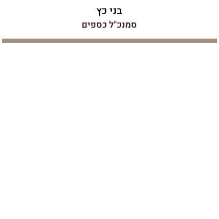
בני כץ
סמנכ"ל כספים
קובי סעדה
עמי, מביא עימו 40 שנות ניסיון, הוא קבלן בניין במקצועו
ומוביל כיום את כל הפרויקטים של החברה ומלווה אותם
יום-יום בשטח. לעמי ניסיון בבנייה פרטית וציבורית, הכוללת
מרכזים לוגיסטיים, מסחריים, בנייה רוויה ובתים פרטיים
הפרוסים בכל רחבי הארץ. העבודה בתל אביב של ימינו דורשת
חדות, מהירות והקפדה ולעמי יש בדיוק את התכונות האלו. גם